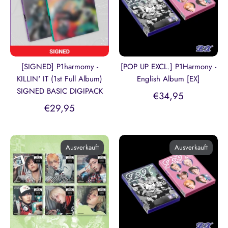
[SIGNED] P1harmomy -
[POP UP EXCL.] P1Harmony -
KILLIN' IT (1st Full Album)
English Album [EX]
SIGNED BASIC DIGIPACK
€34,95
€29,95
Ausverkauft
Ausverkauft