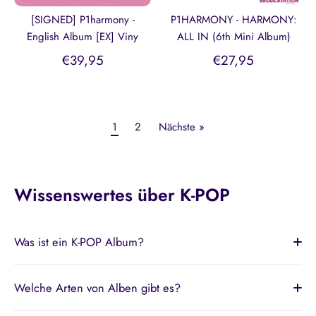
[SIGNED] P1harmony -
P1HARMONY - HARMONY:
English Album [EX] Viny
ALL IN (6th Mini Album)
€39,95
€27,95
1
2
Nächste »
Wissenswertes über K-POP
Was ist ein K-POP Album?
Welche Arten von Alben gibt es?