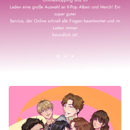
Onlineshopping und im
Laden eine große Auswahl an K-Pop Alben und Merch! Ein
super guter
Service, der Online schnell alle Fragen beantwortet und im
Laden immer
freundlich ist!