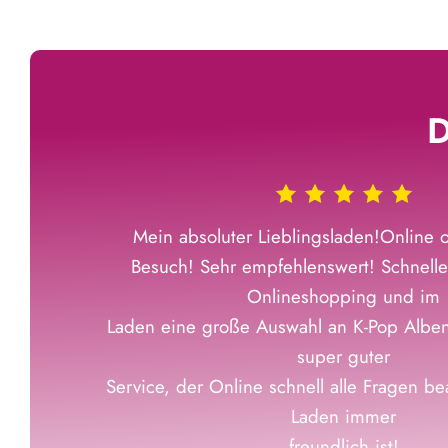
D
Mein absoluter Lieblingsladen!Online o
Besuch! Sehr empfehlenswert! Schnelle
Onlineshopping und im
Laden eine große Auswahl an K-Pop Albe
super guter
Service, der Online schnell alle Fragen b
Laden immer
freundlich ist!