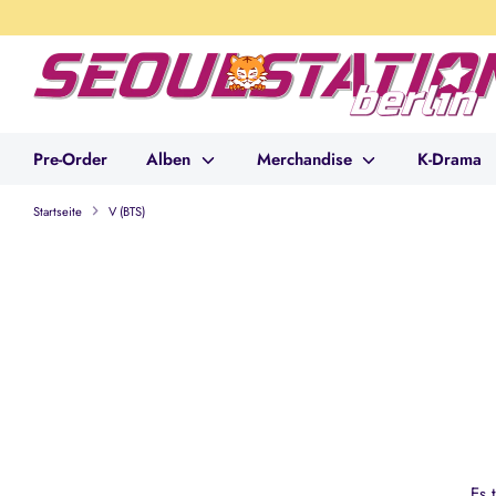
Direkt
zum
Inhalt
Pre-Order
Alben
Merchandise
K-Drama
Startseite
V (BTS)
Es 