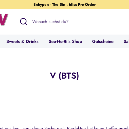
Enhypen - The Sin : bliss Pre-Order
Suchen
Wonach
suchst
du?
Sweets & Drinks
Seo-Ho-Ri's Shop
Gutscheine
Sa
V (BTS)
tut uns leid, aber deine Suche nach Produkten hat keine Treffer erge