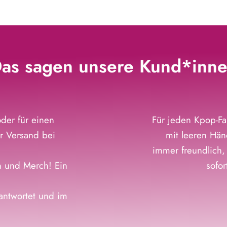
as sagen unsere Kund*inn
der für einen
Für jeden Kpop-Fa
r Versand bei
mit leeren Hän
immer freundlich,
n und Merch! Ein
sofo
eantwortet und im