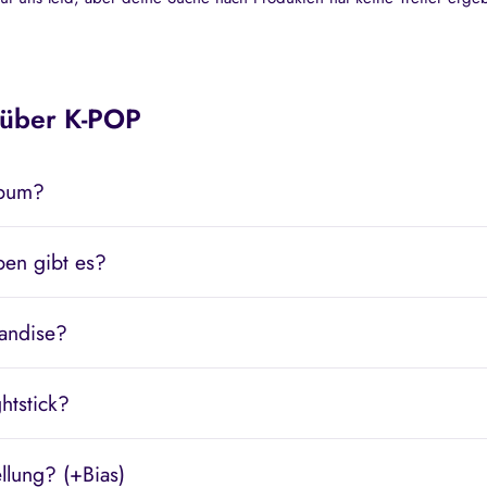
 über K-POP
lbum?
ben gibt es?
andise?
htstick?
llung? (+Bias)