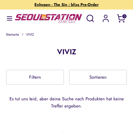
Direkt
Enhypen - The Sin : bliss Pre-Order
zum
Wonach
Suchen
0
Inhalt
suchst
Suchen
Wonach
du?
suchst
Startseite
VIVIZ
du?
VIVIZ
Filtern
Sortieren
Es tut uns leid, aber deine Suche nach Produkten hat keine
Treffer ergeben.