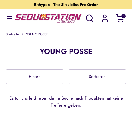
Direkt
Enhypen - The Sin : bliss Pre-Order
zum
Wonach
Suchen
0
Inhalt
suchst
Suchen
Wonach
du?
suchst
Startseite
YOUNG POSSE
du?
YOUNG POSSE
Filtern
Sortieren
Es tut uns leid, aber deine Suche nach Produkten hat keine
Treffer ergeben.