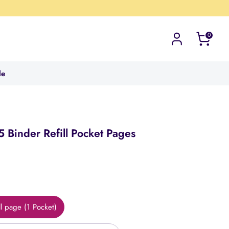
0
le
5 Binder Refill Pocket Pages
5
ll page (1 Pocket)