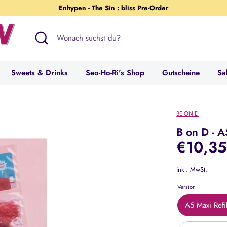
Enhypen - The Sin : bliss Pre-Order
Suchen
Wonach
suchst
du?
Sweets & Drinks
Seo-Ho-Ri's Shop
Gutscheine
Sa
BE ON D
B on D - A
€10,3
inkl. MwSt.
Version
A5 Maxi Refi