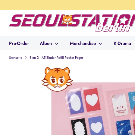
Direkt
zum
Inhalt
Pre-Order
Alben
Merchandise
K-Drama
Startseite
B on D - A5 Binder Refill Pocket Pages