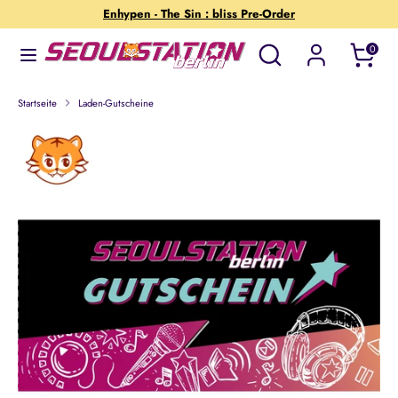
Direkt
Enhypen - The Sin : bliss Pre-Order
zum
Wonach
Suchen
0
Inhalt
suchst
Suchen
Wonach
du?
suchst
Startseite
Laden-Gutscheine
du?