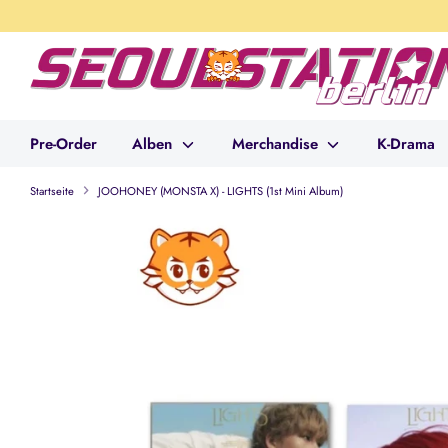
Direkt
zum
Inhalt
Pre-Order
Alben
Merchandise
K-Drama
Startseite
JOOHONEY (MONSTA X) - LIGHTS (1st Mini Album)