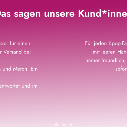
as sagen unsere Kund*inn
der für einen
Für jeden Kpop-Fa
r Versand bei
mit leeren Hän
immer freundlich,
n und Merch! Ein
sofo
eantwortet und im