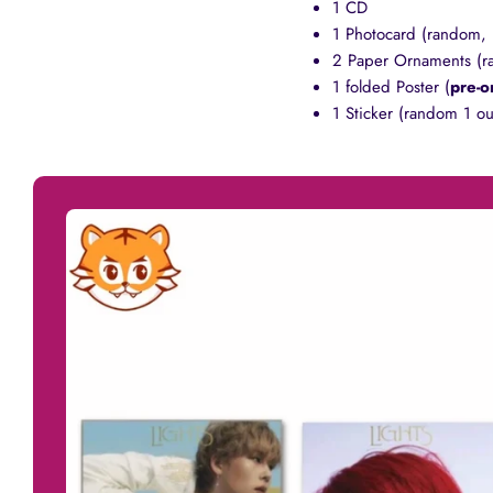
1 CD
1 Photocard (random, 
2 Paper Ornaments (r
1 folded Poster (
pre-o
1 Sticker (random 1 ou