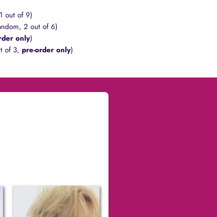
1 out of 9)
andom, 2 out of 6)
rder only
)
t of 3,
pre-order only
)