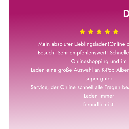
D
Mein absoluter Lieblingsladen!Online o
Besuch! Sehr empfehlenswert! Schnelle
Onlineshopping und im
Laden eine große Auswahl an K-Pop Albe
super guter
Service, der Online schnell alle Fragen b
Laden immer
freundlich ist!