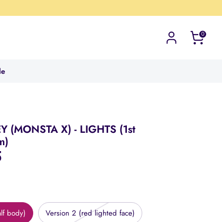
0
le
 (MONSTA X) - LIGHTS (1st
m)
5
alf body)
Version 2 (red lighted face)