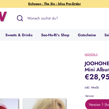
Enhypen - The Sin : bliss Pre-Order
Suchen
Wonach
suchst
du?
Sweets & Drinks
Seo-Ho-Ri's Shop
Gutscheine
Sa
MONSTA X
JOOHONEY
Mini Albu
€28,9
inkl. MwSt.
Version
Version 1 (h