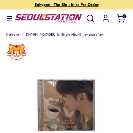
Direkt
Enhypen - The Sin : bliss Pre-Order
zum
Wonach
Suchen
0
Inhalt
suchst
Suchen
Wonach
du?
suchst
Startseite
KIHYUN - VOYAGER (1st Single Album) - Jewelcase Ver.
du?