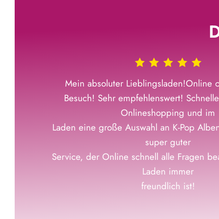
D
Mein absoluter Lieblingsladen!Online o
Besuch! Sehr empfehlenswert! Schnelle
Onlineshopping und im
Laden eine große Auswahl an K-Pop Albe
super guter
Service, der Online schnell alle Fragen b
Laden immer
freundlich ist!