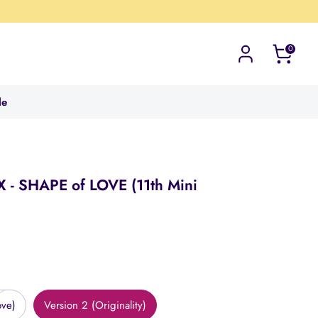
0
le
- SHAPE of LOVE (11th Mini
5
ove)
Version 2 (Originality)