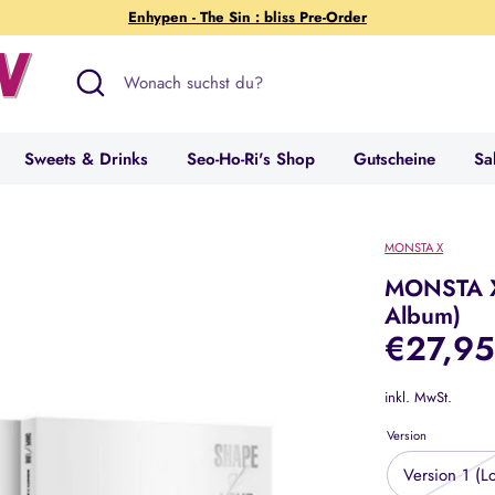
Enhypen - The Sin : bliss Pre-Order
Suchen
Wonach
suchst
du?
Sweets & Drinks
Seo-Ho-Ri's Shop
Gutscheine
Sa
MONSTA X
MONSTA X 
Album)
€27,9
inkl. MwSt.
Version
Version 1 (L