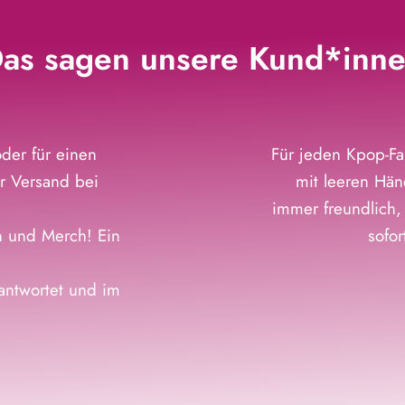
as sagen unsere Kund*inn
der für einen
Für jeden Kpop-Fa
r Versand bei
mit leeren Hän
immer freundlich,
n und Merch! Ein
sofo
eantwortet und im