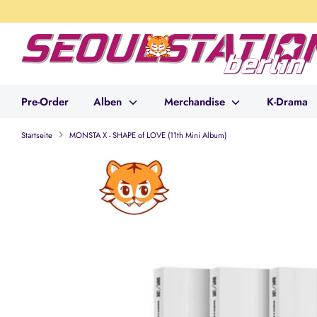
Direkt
zum
Inhalt
Pre-Order
Alben
Merchandise
K-Drama
Startseite
MONSTA X - SHAPE of LOVE (11th Mini Album)