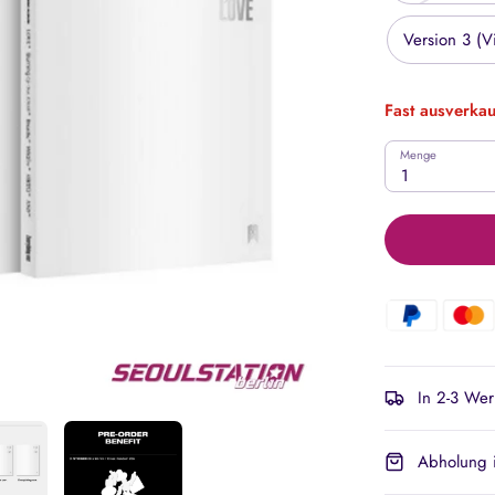
Version 3 (V
Fast ausverkau
Menge
1
In 2-3 Wer
Abholung i